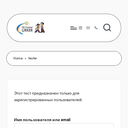
Skip
to
content
Instagram
8776
823
80
66
Home
tester
Этот тест предназначен только для
зарегистрированных пользователей.
Имя пользователя или email