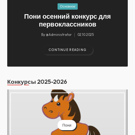
Posted
Основное
in
Пони осенний конкурс для
первоклассников
By
@Administrator
02.10.2025
Posted
by
CONTINUE READING
Конкурсы 2025-2026
Пони