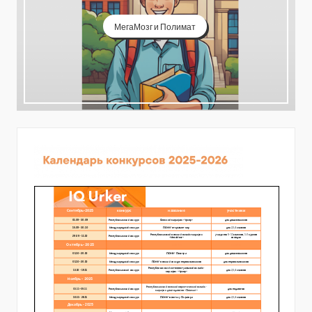
МегаМозг и Полимат