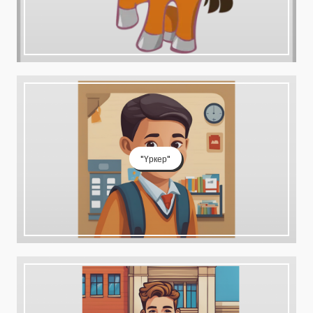
"Үркер"