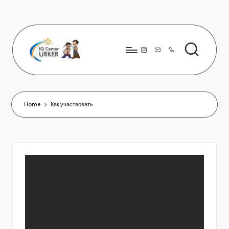
Skip
to
content
Instagram
8776
823
80
66
Home
Как участвовать