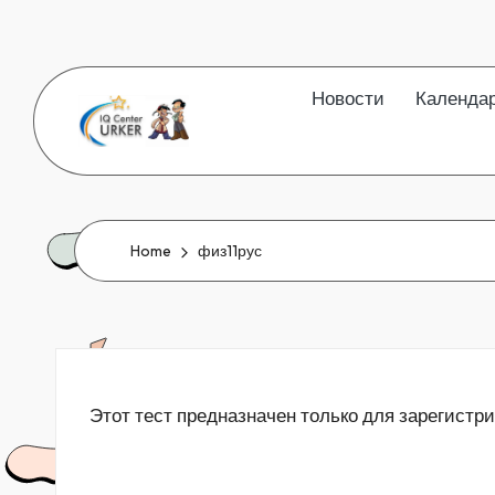
Skip
to
Новости
Календа
content
Home
физ11рус
Этот тест предназначен только для зарегистр