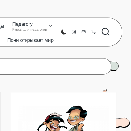
Педагогу
ды
Курсы для педагогов
Instagram
8776
Пони открывает мир
823
80
66