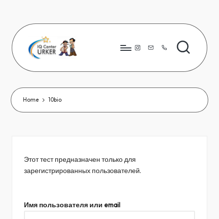
Skip
to
content
Instagram
8776
823
80
66
Home
10bio
Этот тест предназначен только для
зарегистрированных пользователей.
Имя пользователя или email