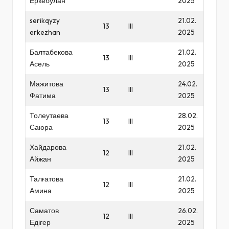
Еркебулан
2025
serikqyzy
21.02.
13
III
erkezhan
2025
Балтабекова
21.02.
13
III
Асель
2025
Мажитова
24.02.
13
III
Фатима
2025
Толеутаева
28.02.
13
III
Саюра
2025
Хайдарова
21.02.
12
III
Айжан
2025
Талғатова
21.02.
12
III
Амина
2025
Саматов
26.02.
12
III
Едігер
2025