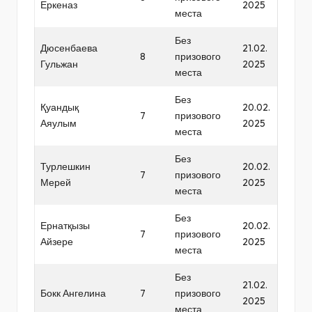
Еркеназ
2025
места
Без
Дюсенбаева
21.02.
8
призового
Гульжан
2025
места
Без
Қуандық
20.02.
7
призового
Аяулым
2025
места
Без
Турлешкин
20.02.
7
призового
Мерей
2025
места
Без
Ернатқызы
20.02.
7
призового
Айзере
2025
места
Без
21.02.
Бокк Ангелина
7
призового
2025
места