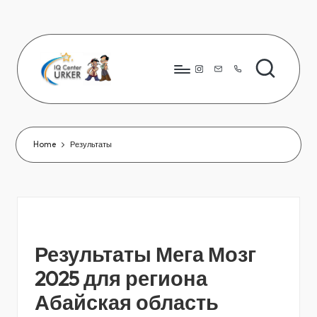
Skip
to
content
Instagram
8776
823
80
66
Home
Результаты
Результаты Мега Мозг
2025 для региона
Абайская область