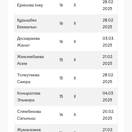
28.02.
Еркінова Інжу
16
II
2025
Құрышбек
28.02.
16
II
Бекжалын
2025
Доскараева
03.03.
16
II
Жанат
2025
Жексембаева
21.02.
15
II
Асем
2025
Толеутаева
28.02.
15
II
Саюра
2025
Коныратова
04.03.
15
II
Эльмира
2025
Слямбекова
20.02.
14
II
Сағыныш
2025
Жумағазиев
21.02.