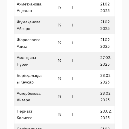
Ахметханова
21.02.
19
I
Аңсаған
2025
Жумақанова
21.02.
19
I
Айзере
2025
Жараспаева
21.02.
19
I
Азиза
2025
Аманқызы
27.02.
19
I
Нұрай
2025
Берікқажықыз
28.02.
19
I
ы Кәусар
2025
Аскербекова
28.02.
19
I
Айзере
2025
Перизат
20.02.
18
I
Калиева
2025
Серікқалиева
21.02.