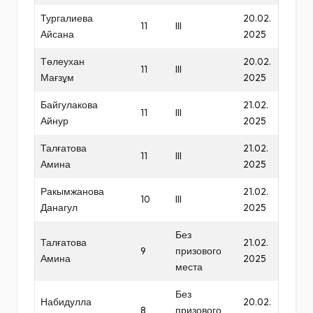
Тургалиева
20.02.
11
III
Айсана
2025
Төлеухан
20.02.
11
III
Мағзұм
2025
Байгулакова
21.02.
11
III
Айнур
2025
Талғатова
21.02.
11
III
Амина
2025
Ракымжанова
21.02.
10
III
Данагул
2025
Без
Талғатова
21.02.
9
призового
Амина
2025
места
Без
Набидулла
20.02.
8
призового