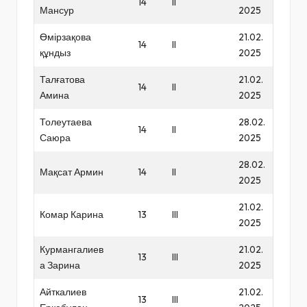
14
II
Мансур
2025
Өмірзақова
21.02.
14
II
құндыз
2025
Талғатова
21.02.
14
II
Амина
2025
Толеутаева
28.02.
14
II
Саюра
2025
28.02.
Мақсат Армин
14
II
2025
21.02.
Комар Карина
13
III
2025
Курмангалиев
21.02.
13
III
а Зарина
2025
Айткалиев
21.02.
13
III