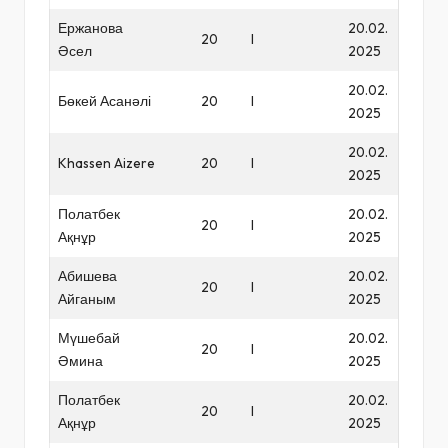
Ержанова
20.02.
20
I
Әсел
2025
20.02.
Бөкей Асанәлі
20
I
2025
20.02.
Khassen Aizere
20
I
2025
Полатбек
20.02.
20
I
Ақнұр
2025
Абишева
20.02.
20
I
Айганым
2025
Мүшебай
20.02.
20
I
Әмина
2025
Полатбек
20.02.
20
I
Ақнұр
2025