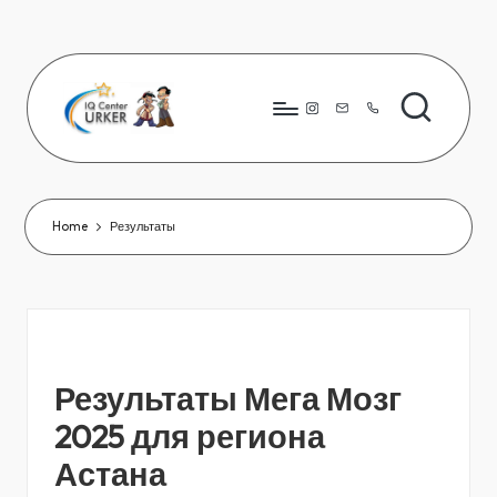
Skip
to
content
Instagram
8776
823
80
66
Home
Результаты
Результаты Мега Мозг
2025 для региона
Астана