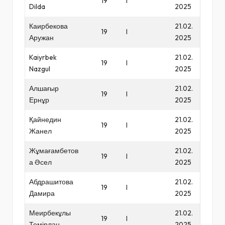
19
I
Dilda
2025
Каирбекова
21.02.
19
I
Аружан
2025
Kaiyrbek
21.02.
19
I
Nazgul
2025
Алшағыр
21.02.
19
I
Ернұр
2025
Қайнедин
21.02.
19
I
Жанел
2025
Жұмағамбетов
21.02.
19
I
а Әсел
2025
Абдрашитова
21.02.
19
I
Дамира
2025
Меирбекұлы
21.02.
19
I
Темірлан
2025