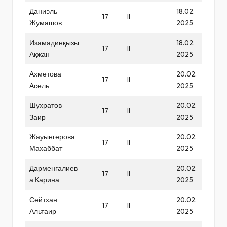
Даниэль
18.02.
17
II
Жумашов
2025
Изамадинқызы
18.02.
17
II
Ақжан
2025
Ахметова
20.02.
17
II
Асель
2025
Шухратов
20.02.
17
II
Заир
2025
Жауынгерова
20.02.
17
II
Махаббат
2025
Дарменгалиев
20.02.
17
II
а Карина
2025
Сейтхан
20.02.
17
II
Альтаир
2025