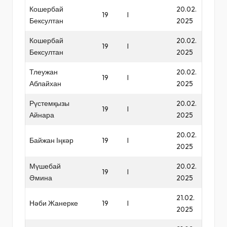
Кошербай
20.02.
19
I
Бексултан
2025
Кошербай
20.02.
19
I
Бексултан
2025
Тлеужан
20.02.
19
I
Аблайхан
2025
Рүстемқызы
20.02.
19
I
Айнара
2025
20.02.
Байжан Іңкәр
19
I
2025
Мүшебай
20.02.
19
I
Әмина
2025
21.02.
Нәби Жанерке
19
I
2025