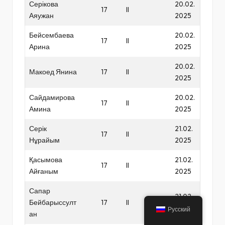
Серікова
20.02.
17
II
Аяужан
2025
Бейсембаева
20.02.
17
II
Арина
2025
20.02.
Макоед Янина
17
II
2025
Сайдамирова
20.02.
17
II
Амина
2025
Серік
21.02.
17
II
Нұрайым
2025
Қасымова
21.02.
17
II
Айғаным
2025
Сапар
21.02.
Бейбарыссулт
17
II
2025
Русский
ан