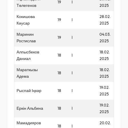
19
I
Төлегенов
2025
Кокишова
28.02.
19
I
Кәусар
2025
Маринин
04.03.
19
I
Ростислав
2025
Алпысбеков
18.02.
18
I
Даниал
2025
Мараткызы
18.02.
18
I
Адема
2025
19.02.
Рыспай Іңкәр
18
I
2025
19.02.
Еркін Альбина
18
I
2025
Мамадияров
20.02.
18
I