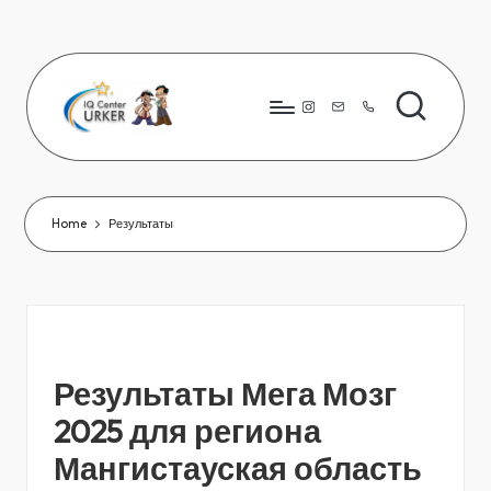
Skip
to
content
Instagram
8776
823
80
66
Home
Результаты
Результаты Мега Мозг
2025 для региона
Мангистауская область‎‎‎