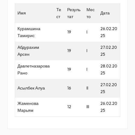
Те
Резуль
Мес
Имя
Дата
ст
тат
то
Курамшина
26.02.20
19
I
Тамирис
25
Абдурахим
27.02.20
19
I
Арсен
25
Давлетназарова
28.02.20
19
I
Рано
25
27.02.20
Асылбек Алуа
16
II
25
Жаменова
26.02.20
12
III
Марьям
25