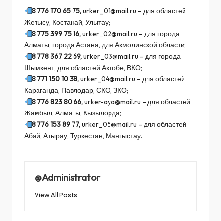
8 776 170 65 75,
urker_01@mail.ru – для областей
Жетысу, Костанай, Улытау;
8 775 399 75 16,
urker_02@mail.ru – для города
Алматы, города Астана, для Акмолинской области;
8 778 367 22 69,
urker_03@mail.ru – для города
Шымкент, для областей Актобе, ВКО;
8 771 150 10 38,
urker_04@mail.ru – для областей
Караганда, Павлодар, СКО, ЗКО;
8 776 823 80 66,
urker-aya@mail.ru – для областей
Жамбыл, Алматы, Кызылорда;
8 776 153 89 77,
urker_05@mail.ru – для областей
Абай, Атырау, Туркестан, Мангыстау.
@Administrator
View All Posts