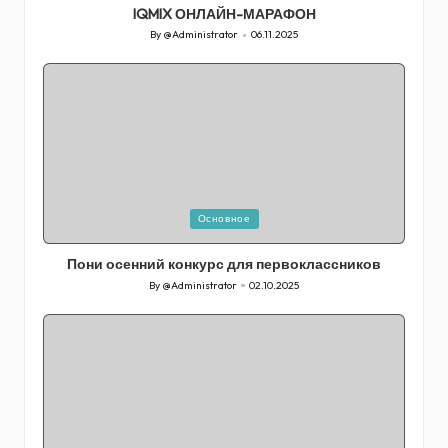
IQMIX ОНЛАЙН-МАРАФОН
By
@Administrator
06.11.2025
Posted
by
Posted
Основное
in
Пони осенний конкурс для первоклассников
By
@Administrator
02.10.2025
Posted
by