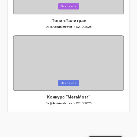
Posted
Основное
in
Пони «Палитра»
By
@Administrator
02.10.2025
Posted
by
Posted
Основное
in
Конкурс “МегаМозг”
By
@Administrator
02.10.2025
Posted
by