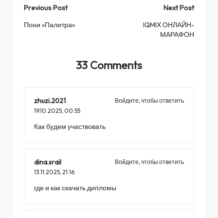
Post
Previous Post
Next Post
navigation
Пони «Палитра»
IQMIX ОНЛАЙН-
МАРАФОН
33 Comments
zhuzi.2021
Войдите, чтобы ответить
19.10.2025,
00:55
Как будем участвовать
dina.srail
Войдите, чтобы ответить
13.11.2025,
21:16
где и как скачать дипломы