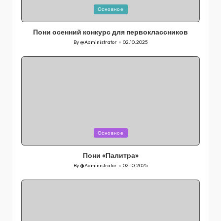
Posted
Основное
in
Пони осенний конкурс для первоклассников
By
@Administrator
02.10.2025
Posted
by
Posted
Основное
in
Пони «Палитра»
By
@Administrator
02.10.2025
Posted
by