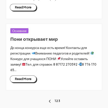
Read More
Posted
Основное
in
Пони открывает мир
До конца конкурса еще есть время! Контакты для
регистрации:
Вниманию педагогов и родителей!
Конкурс для учащихся ПОНИ
Успейте оставить
заявку!
Тел. для справок: 8 87172 270592
8 776 170
65…
Read More
Пагинация
1
2
3
PREVIOUS
PAGE