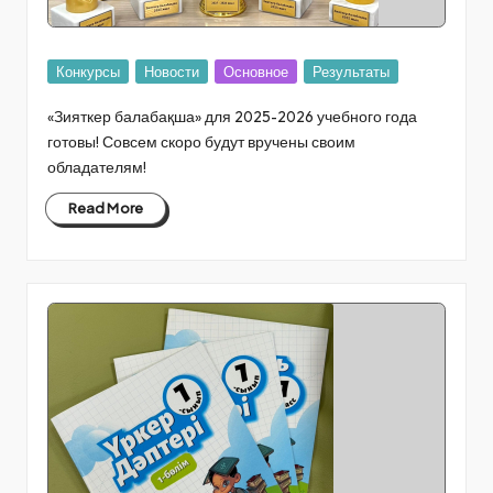
Posted
Конкурсы
Новости
Основное
Результаты
in
«Зияткер балабақша» для 2025-2026 учебного года
готовы! Совсем скоро будут вручены своим
обладателям!
Read More