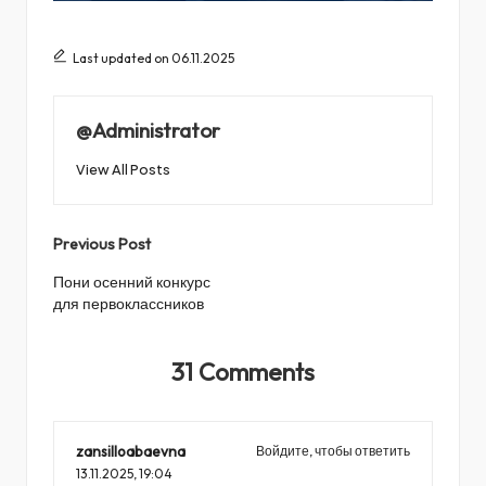
Last updated on 06.11.2025
@Administrator
View All Posts
Post
Previous Post
navigation
Пони осенний конкурс
для первоклассников
31 Comments
zansilloabaevna
Войдите, чтобы ответить
13.11.2025,
19:04