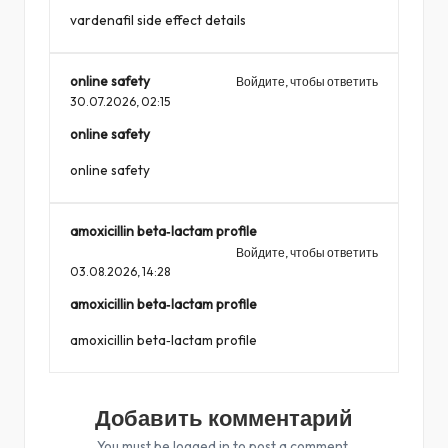
vardenafil side effect details
online safety
Войдите, чтобы ответить
30.07.2026,
02:15
online safety
online safety
amoxicillin beta‑lactam profile
Войдите, чтобы ответить
03.08.2026,
14:28
amoxicillin beta‑lactam profile
amoxicillin beta‑lactam profile
Добавить комментарий
You must be
logged in
to post a comment.