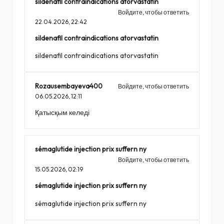
sildenafil contraindications atorvastatin
Войдите, чтобы ответить
22.04.2026,
22:42
sildenafil contraindications atorvastatin
sildenafil contraindications atorvastatin
Rozausembayeva400
Войдите, чтобы ответить
06.05.2026,
12:11
Қатысқым келеді
sémaglutide injection prix suffern ny
Войдите, чтобы ответить
15.05.2026,
02:19
sémaglutide injection prix suffern ny
sémaglutide injection prix suffern ny