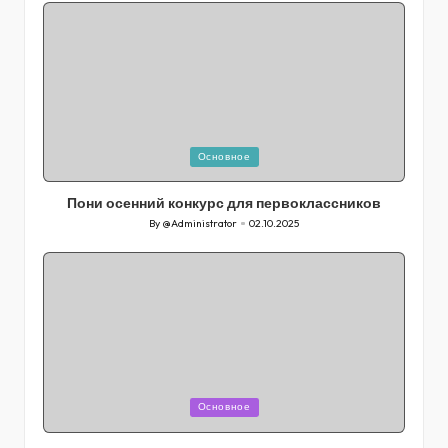
Posted
Основное
in
Пони осенний конкурс для первоклассников
By
@Administrator
02.10.2025
Posted
by
Posted
Основное
in